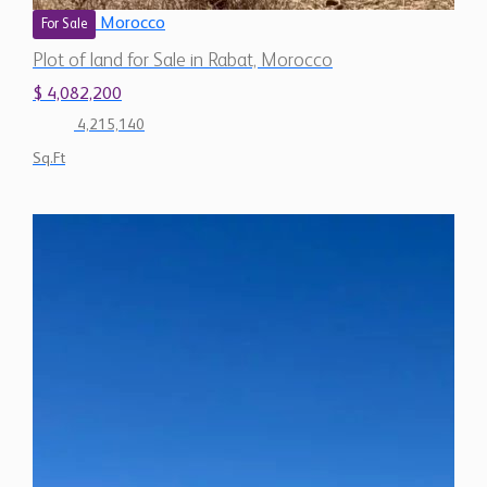
Morocco
For Sale
Plot of land for Sale in Rabat, Morocco
$ 4,082,200
4,215,140
Sq.Ft