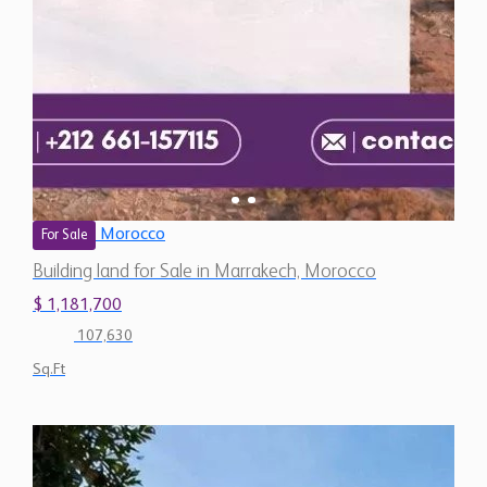
Morocco
For Sale
Building land for Sale in Marrakech, Morocco
$ 1,181,700
107,630
Sq.Ft