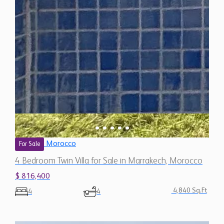
Morocco
For Sale
4 Bedroom Twin Villa for Sale in Marrakech, Morocco
$ 816,400
4,840 Sq.Ft
4
4